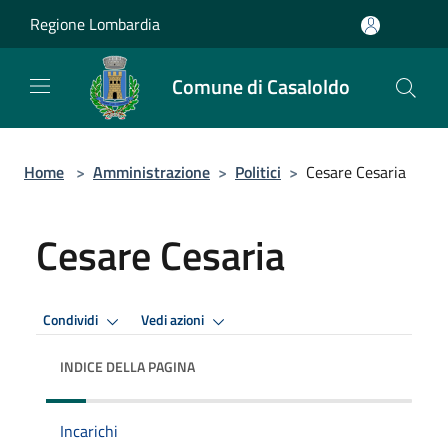
Salta al contenuto principale
Regione Lombardia
Comune di Casaloldo
Home
>
Amministrazione
>
Politici
>
Cesare Cesaria
Cesare Cesaria
Condividi
Vedi azioni
INDICE DELLA PAGINA
Incarichi