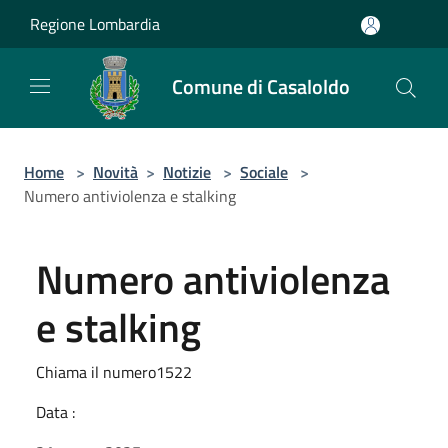
Salta al contenuto principale
Regione Lombardia
Comune di Casaloldo
Home
>
Novità
>
Notizie
>
Sociale
>
Numero antiviolenza e stalking
Numero antiviolenza
e stalking
Chiama il numero1522
Data :