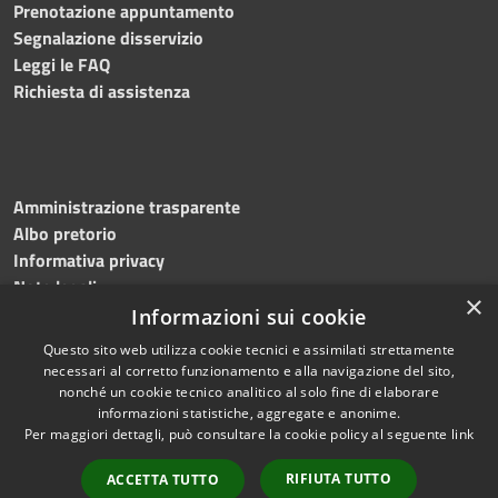
Prenotazione appuntamento
Segnalazione disservizio
Leggi le FAQ
Richiesta di assistenza
Amministrazione trasparente
Albo pretorio
Informativa privacy
Note legali
×
Dichiarazione di accessibilità
Informazioni sui cookie
Questo sito web utilizza cookie tecnici e assimilati strettamente
necessari al corretto funzionamento e alla navigazione del sito,
nonché un cookie tecnico analitico al solo fine di elaborare
informazioni statistiche, aggregate e anonime.
RSS
Copyright © 2026 • Comune di
Per maggiori dettagli, può consultare la cookie policy al seguente
link
Accessibilità
Casaloldo • Powered by
Privacy
Municipium
Accesso
•
RIFIUTA TUTTO
ACCETTA TUTTO