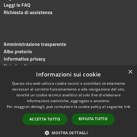
Leggi le FAQ
Richiesta di assistenza
Amministrazione trasparente
Albo pretorio
Informativa privacy
Note legali
×
Dichiarazione di accessibilità
Informazioni sui cookie
Questo sito web utilizza cookie tecnici e assimilati strettamente
necessari al corretto funzionamento e alla navigazione del sito,
nonché un cookie tecnico analitico al solo fine di elaborare
informazioni statistiche, aggregate e anonime.
RSS
Copyright © 2026 • Comune di
Per maggiori dettagli, può consultare la cookie policy al seguente
link
Accessibilità
Casaloldo • Powered by
Privacy
Municipium
Accesso
•
RIFIUTA TUTTO
ACCETTA TUTTO
Cookie
redazione
Mappa del sito
MOSTRA DETTAGLI