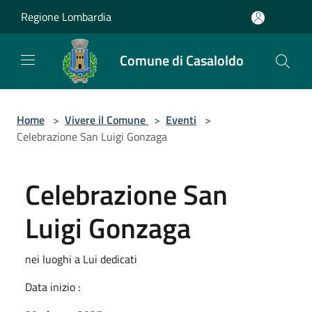
Salta al contenuto principale
Regione Lombardia
Comune di Casaloldo
Home
>
Vivere il Comune
>
Eventi
>
Celebrazione San Luigi Gonzaga
Celebrazione San
Luigi Gonzaga
nei luoghi a Lui dedicati
Data inizio :